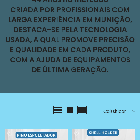
CRIADA POR PROFISSIONAIS COM
LARGA EXPERIÊNCIA EM MUNIÇÃO,
DESTACA-SE PELA TECNOLOGIA
USADA, A QUAL PROMOVE PRECISÃO
E QUALIDADE EM CADA PRODUTO,
COM A AJUDA DE EQUIPAMENTOS
DE ÚLTIMA GERAÇÃO.
Calssificar