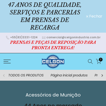
47 ANOS DE QUALIDADE,
Ir
para
SERVIÇOS E PARCERIAS
o
Fechar
EM PRENSAS DE
conteúdo
RECARGA
+55(83)3331-1224
comercial@celgonindustria.com.br
PRENSAS E PEÇAS DE REPOSIÇÃO PARA
PRONTA ENTREGA!
0
TODOS OS PRODUTOS
Página inicial produtos
Prensa
Acessórios de Munição
44 Anos no mercado